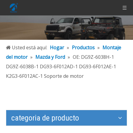
Usted está aquí:
Hogar
»
Productos
»
Montaje
del motor
»
Mazda y Ford
»
OE: DG9Z-6038H-1
DG9Z-6038B-1 DG93-6F012AD-1 DG93-6F012AE-1
K2G3-6F012AC-1 Soporte de motor
categoria de producto