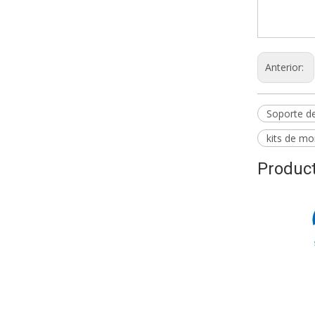
SH-123
SH-123
Anterior:
Soporte d
kits de mo
Product