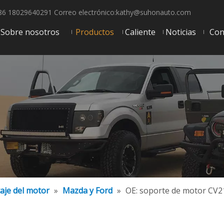
6 18029640291 Correo electrónico:
kathy@suhonauto.com
Sobre nosotros
Productos
Caliente
Noticias
Con
aje del motor
»
Mazda y Ford
»
OE: soporte de motor CV