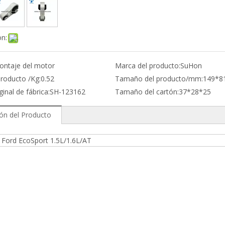
on:
ontaje del motor
Marca del producto:
SuHon
producto /Kg:
0.52
Tamaño del producto/mm:
149*8
ginal de fábrica:
SH-123162
Tamaño del cartón:
37*28*25
ión del Producto
Ford EcoSport 1.5L/1.6L/AT
y Ford EngineMoun