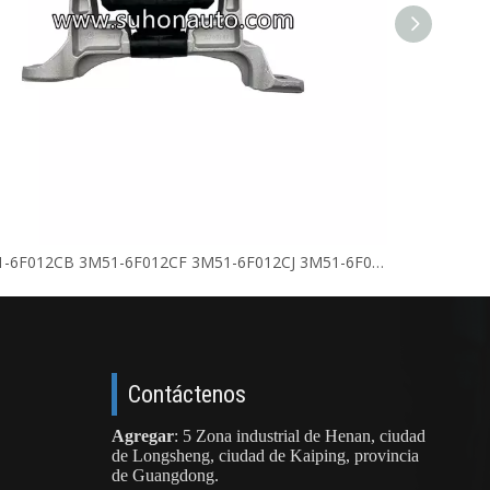
OE: BV61-6F012CB 3M51-6F012CF 3M51-6F012CJ 3M51-6F012CG Soporte de motor
OE: BDEM-3
Contáctenos
Agregar
: 5 Zona industrial de Henan, ciudad
de Longsheng, ciudad de Kaiping, provincia
de Guangdong.