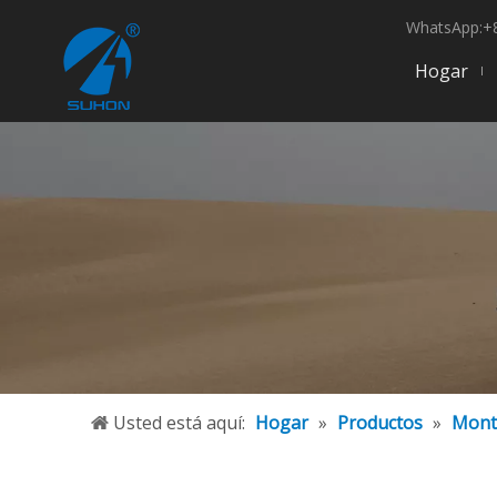
WhatsApp:+8
Hogar
Usted está aquí:
Hogar
»
Productos
»
Mont