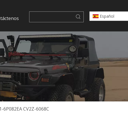
Español
táctenos
21-6P082EA CV2Z-6068C