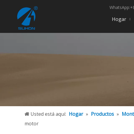
WhatsApp:+8
Hogar
Usted está aquí:
Hogar
»
Productos
»
Mont
motor