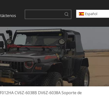
Español
táctenos
6F012HA CV6Z-6038B DV6Z-6038A Soporte de