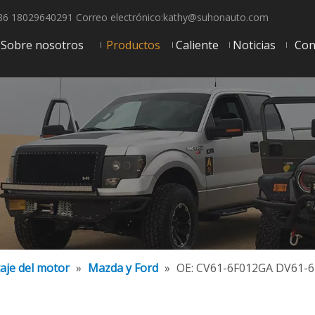
6 18029640291 Correo electrónico:
kathy@suhonauto.com
Sobre nosotros
Productos
Caliente
Noticias
Con
aje del motor
»
Mazda y Ford
»
OE: CV61-6F012GA DV61-