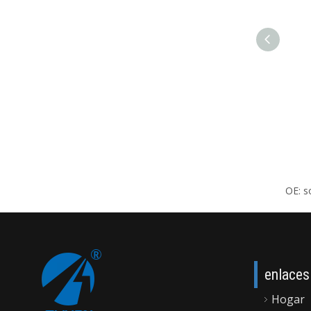
OE: s
enlaces
Hogar