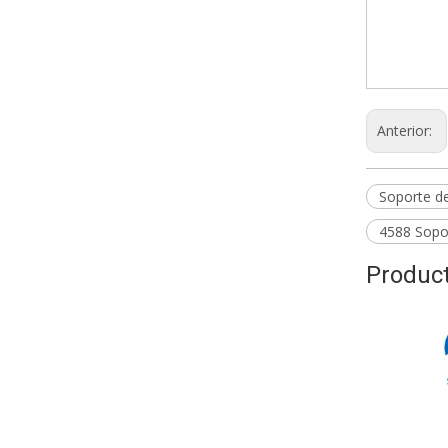
Montaj
SH-123
Soport
Anterior:
Soporte d
4588 Sopo
Product