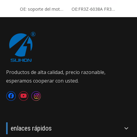
OE: soporte del motor C1BY-6F012BA 5265556
OE:FR3Z-6038A FR3Z-6038H LR3Z-6038A FR3Z-6038E FR3C-6B032-AD 1904439 Soporte de motor
Productos de alta calidad, precio razonable,
esperamos cooperar con usted.
enlaces rápidos