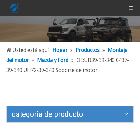
Usted está aquí:
Hogar
»
Productos
»
Montaje
del motor
»
Mazda y Ford
»
OE:UB39-39-340 0437-
39-340 UH72-39-340 Soporte de motor
categoria de producto