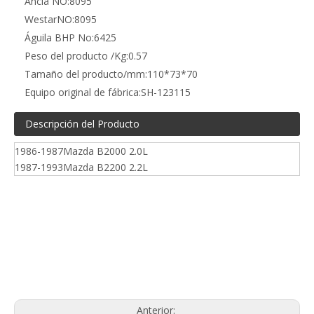
Ancla NO:
8095
WestarNO:
8095
Águila BHP No:
6425
Peso del producto /Kg:
0.57
Tamaño del producto/mm:
110*73*70
Equipo original de fábrica:
SH-123115
Descripción del Producto
1986-1987Mazda B2000 2.0L
1987-1993Mazda B2200 2.2L
Soporte de motor Mazda y Ford
SH-123115 Soporte de motor
8095 Soporte de motor
Anterior: