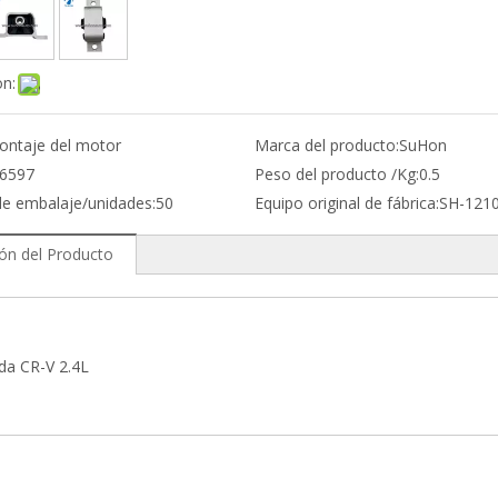
on:
ontaje del motor
Marca del producto:
SuHon
6597
Peso del producto /Kg:
0.5
de embalaje/unidades:
50
Equipo original de fábrica:
SH-121
ión del Producto
da CR-V 2.4L
e de motor Honda y Ford
086 Soporte de motor