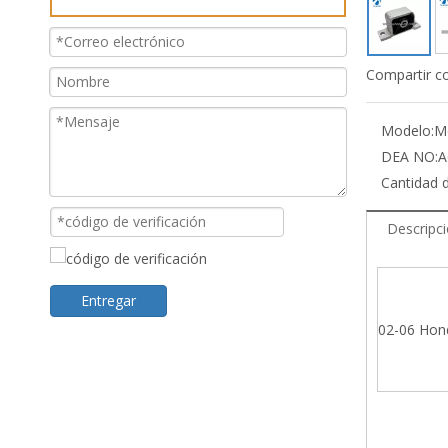
Compartir c
Modelo:
M
DEA NO:
A
Cantidad 
Descripc
Entregar
02-06 Hon
Soport
SH-121