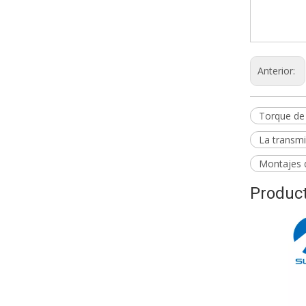
50840-
Anterior:
Torque de
La transm
Montajes 
Product