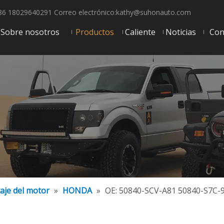
6 18029640291 Correo electrónico:
kathy@suhonauto.com
Sobre nosotros
Productos
Caliente
Noticias
Con
aje del motor
»
HONDA
»
OE: 50840-SCV-A81 50840-S7C-