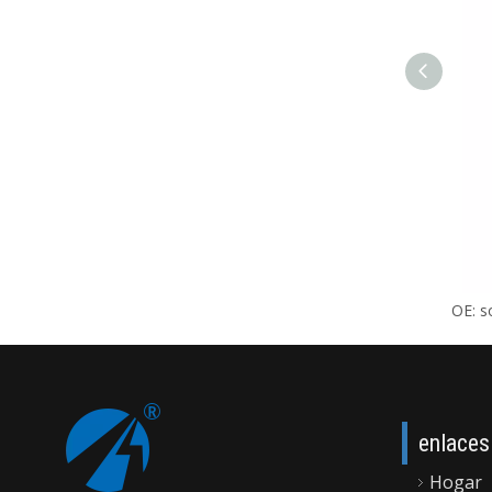
OE: s
enlaces
Hogar