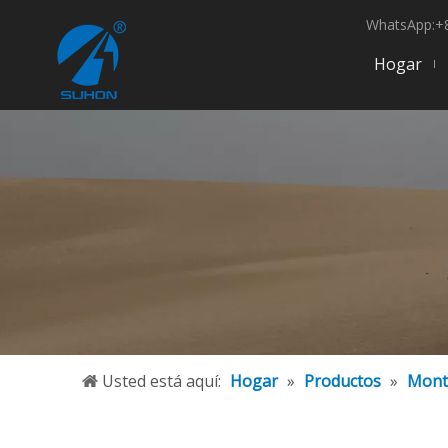
WhatsApp:+8
Hogar
Usted está aquí:
Hogar
»
Productos
»
Mont