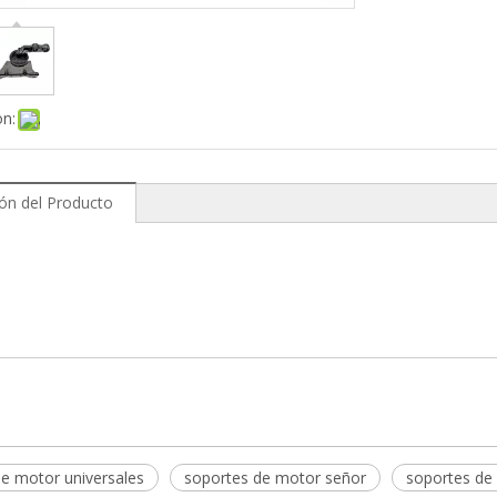
on:
ión del Producto
orte del motor
l soporte del motor
taje del soporte del motor
e motor universales
soportes de motor señor
soportes de