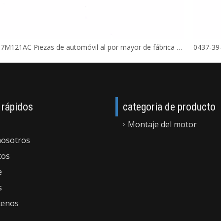
AV61-7M121AC Piezas de automóvil al por mayor de fábrica para soporte de motor
 rápidos
categoria de producto
Montaje del motor
nosotros
tos
e
s
tenos