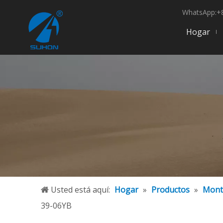
WhatsApp:+8
Hogar
Usted está aquí:
Hogar
»
Productos
»
Mont
39-06YB