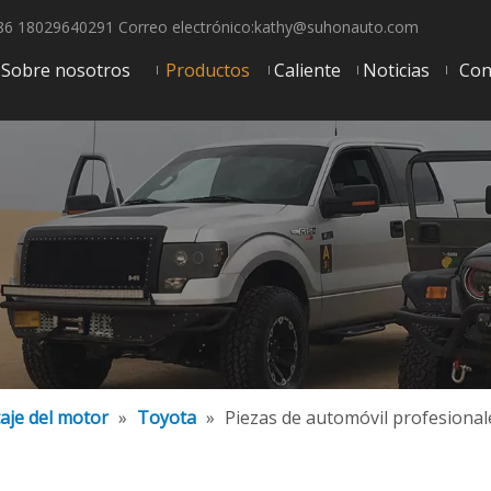
6 18029640291 Correo electrónico:
kathy@suhonauto.com
Sobre nosotros
Productos
Caliente
Noticias
Con
aje del motor
»
Toyota
»
Piezas de automóvil profesional