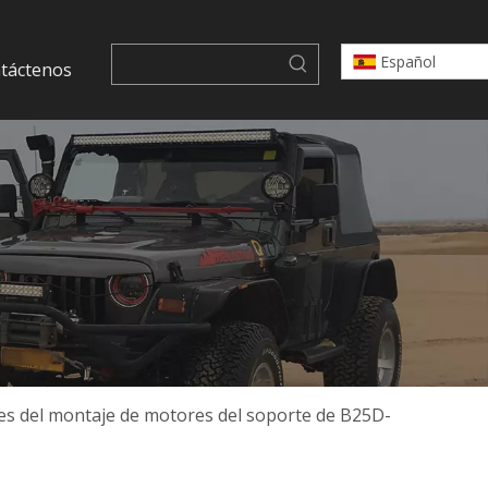
Español
táctenos
es del montaje de motores del soporte de B25D-