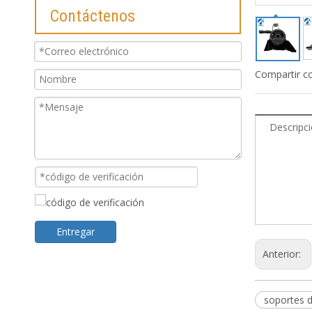
Contáctenos
Compartir c
Descripc
placa de sop
reemplazar e
placa de mon
Entregar
Anterior:
soportes d