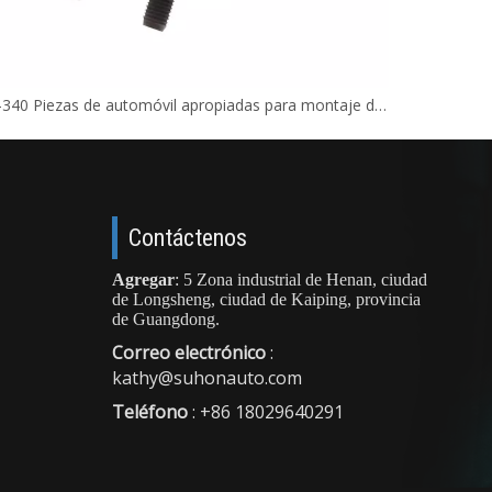
0437-39-340 Piezas de automóvil apropiadas para montaje de motor con soporte
Contáctenos
Agregar
: 5 Zona industrial de Henan, ciudad
de Longsheng, ciudad de Kaiping, provincia
de Guangdong.
Correo electrónico
:
kathy@suhonauto.com
Teléfono
: +86 18029640291