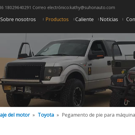
6 18029640291 Correo electrónico:
kathy@suhonauto.com
Sobre nosotros
Productos
Caliente
Noticias
Con
aje del motor
»
Toyota
»
Pegamento de pie para máquina 