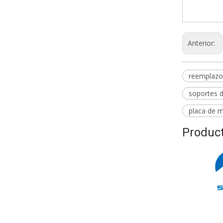
montado en 
Anterior:
reemplazo
soportes 
placa de 
Product