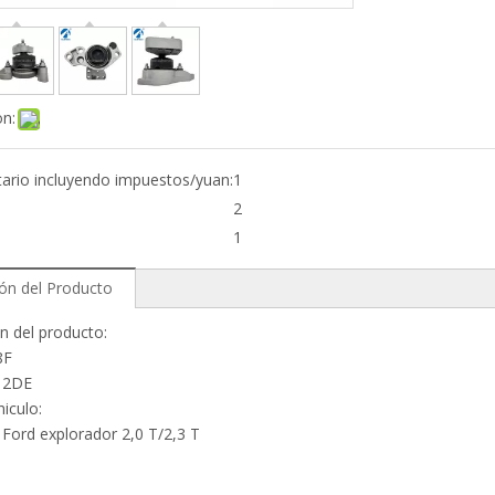
on:
tario incluyendo impuestos/yuan:
1
2
1
ión del Producto
ón del producto:
38F
12DE
iculo:
Ford explorador 2,0 T/2,3 T
l soporte del motor
montaje del motor