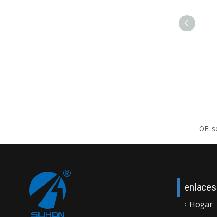
OE: s
enlaces
Hogar