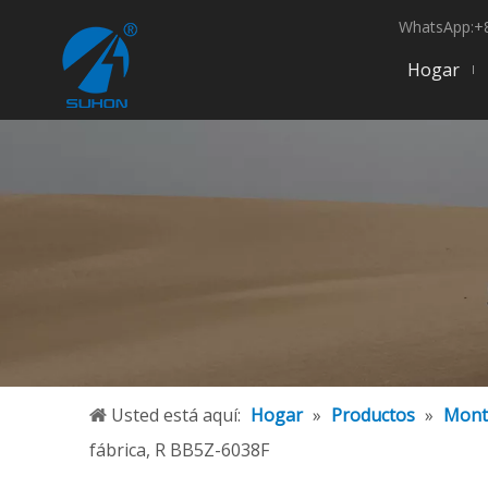
WhatsApp:+8
Hogar
Usted está aquí:
Hogar
»
Productos
»
Mont
fábrica, R BB5Z-6038F