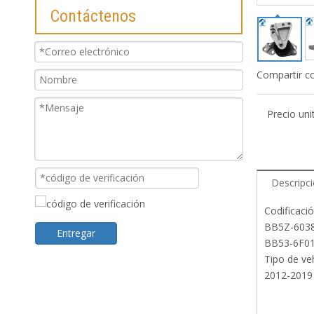
Contáctenos
Compartir c
Precio uni
Descripc
Codificaci
BB5Z-60
Entregar
BB53-6F0
Tipo de veh
2012-2019 
reemplazo de
soporte de 