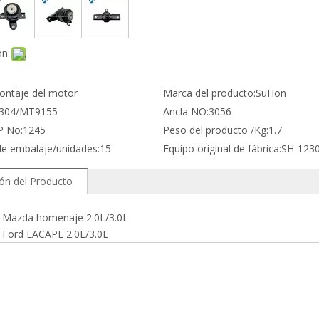
on:
ontaje del motor
Marca del producto:
SuHon
304/MT9155
Ancla NO:
3056
P No:
1245
Peso del producto /Kg:
1.7
de embalaje/unidades:
15
Equipo original de fábrica:
SH-123
ión del Producto
 Mazda homenaje 2.0L/3.0L
 Ford EACAPE 2.0L/3.0L