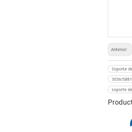
Soport
SH-123
5304/M
Anterior:
Soporte d
3056/5881
soporte d
Product