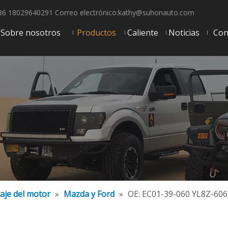
6 18029640291 Correo electrónico:
kathy@suhonauto.com
Sobre nosotros
Productos
Caliente
Noticias
Con
aje del motor
»
Mazda y Ford
»
OE: EC01-39-060 YL8Z-60