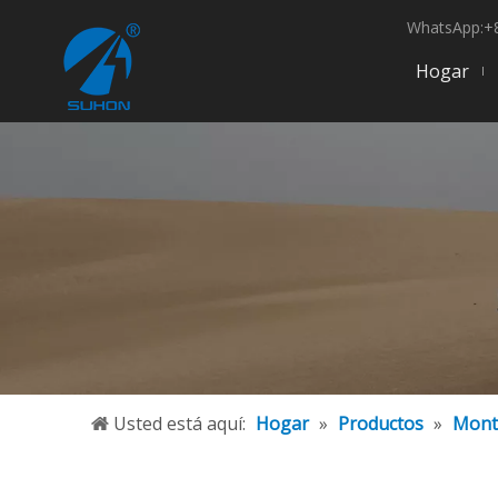
WhatsApp:+8
Hogar
Usted está aquí:
Hogar
»
Productos
»
Mont