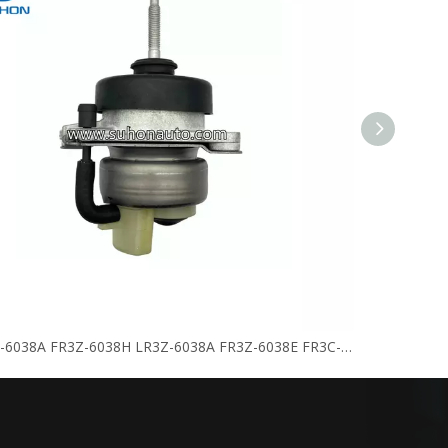
OE:FR3Z-6038A FR3Z-6038H LR3Z-6038A FR3Z-6038E FR3C-6B032-AD 1904439 Soporte de motor
OE: soport