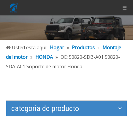
Usted está aquí:
Hogar
»
Productos
»
Montaje
del motor
»
HONDA
»
OE: 50820-SDB-A01 50820-
SDA-A01 Soporte de motor Honda
categoria de producto