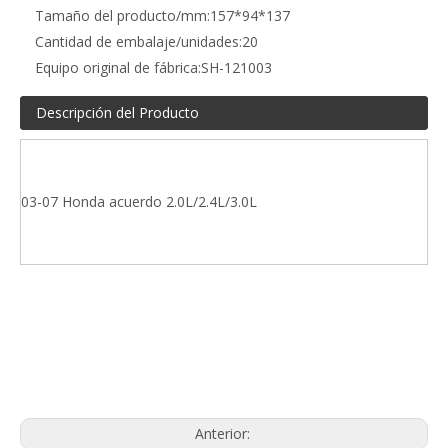
Tamaño del producto/mm:
157*94*137
Cantidad de embalaje/unidades:
20
Equipo original de fábrica:
SH-121003
Descripción del Producto
03-07 Honda acuerdo 2.0L/2.4L/3.0L
Soporte de motor Mazda y Ford
SH-121003 Soporte de motor
50820-SDB-A01 Soporte del motor
Anterior: